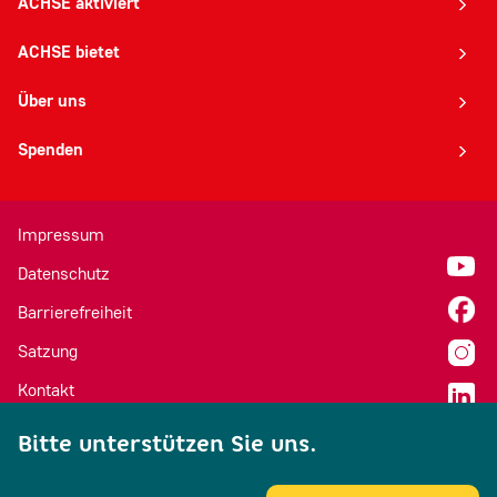
ACHSE aktiviert
Cookie Laufzeit:
ACHSE bietet
_ga: 2 Jahre, _gid: 24 Stunden, _gat: 1 Minute
Über uns
Spenden
EXTERNE INHALTE
Um Ihnen zusätzliche Funktionen und Inhalte
Impressum
anbieten zu können, binden wir Dienste von
Datenschutz
externen Anbietern ein.
Barrierefreiheit
Beim Laden dieser Inhalte wird Ihre IP-Adresse
an die jeweiligen Anbieter übermittelt und es
Satzung
können Daten an Server außerhalb der EU
Kontakt
übertragen werden.
Cookie Einstellungen
Bitte unterstützen Sie uns.
Rapidmail