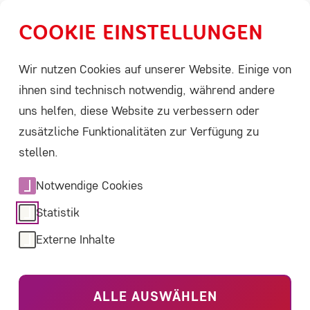
COOKIE EINSTELLUNGEN
Menü
Leichte Sprache
Suche
Wir nutzen Cookies auf unserer Website. Einige von
ihnen sind technisch notwendig, während andere
uns helfen, diese Website zu verbessern oder
Home
ACHSE bietet
Aktuelles
Detail
zusätzliche Funktionalitäten zur Verfügung zu
02.03.2026
stellen.
Jubiläumsaussstellung
Notwendige Cookies
von "Selten allein" in
Statistik
Dresden eröffnet
Externe Inhalte
Am 27. Februar, am Vortag des Internationalen
ALLE AUSWÄHLEN
Tags der Seltenen Erkrankungen, wurde zum