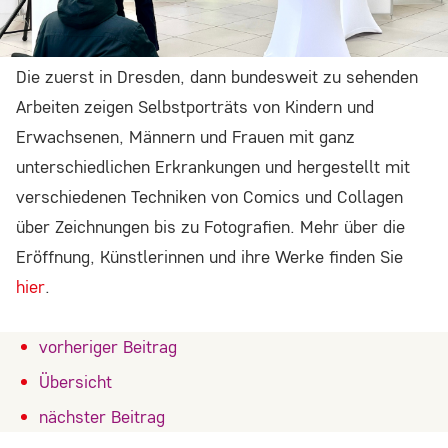
Einverständnis-Cookie
Name:
Die zuerst in Dresden, dann bundesweit zu sehenden
cookie_consent
Arbeiten zeigen Selbstporträts von Kindern und
Zweck:
Erwachsenen, Männern und Frauen mit ganz
Dieser Cookie speichert die ausgewählten
unterschiedlichen Erkrankungen und hergestellt mit
Einverständnis-Optionen des Benutzers
verschiedenen Techniken von Comics und Collagen
Cookie Laufzeit:
über Zeichnungen bis zu Fotografien. Mehr über die
1 Jahr
Eröffnung, Künstlerinnen und ihre Werke finden Sie
hier
.
STATISTIK
vorheriger Beitrag
Übersicht
Statistik Cookies erfassen Informationen
anonym. Diese Informationen helfen uns zu
nächster Beitrag
verstehen, wie unsere Besucher unsere