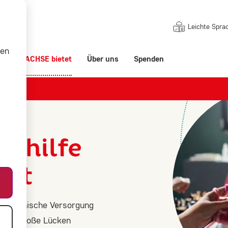
Leichte Spra
nen
ert
ACHSE bietet
Über uns
Spenden
es Ohr
sthilfe
aft
 medizinische Versorgung
 oder große Lücken