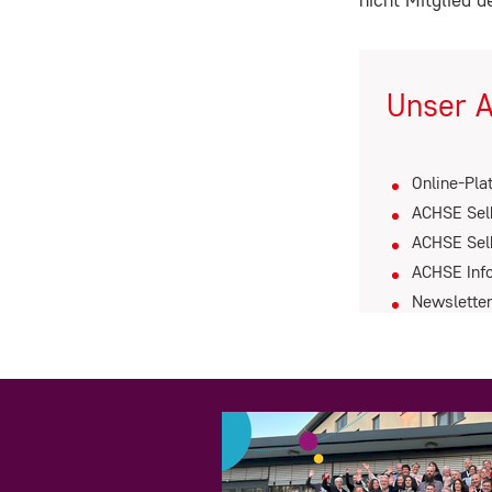
_ga, _gid, _gat
Anbieter:
Google LLC
Unser 
Zweck:
Wir verwenden Google Analytics, um
Online-Pla
die Nutzung unserer Website zu
ACHSE Sel
analysieren und zu verbessern. Dabei
ACHSE Selb
werden anonymisierte Daten über Ihr
ACHSE Inf
Nutzungsverhalten (z.B. besuchte
Newsletter
Seiten, Verweildauer) erfasst und
statistisch ausgewertet.
Cookie
Laufzeit:
_ga: 2 Jahre, _gid: 24 Stunden, _gat: 1
Minute