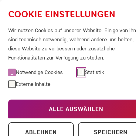
COOKIE EINSTELLUNGEN
Wir nutzen Cookies auf unserer Website. Einige von ih
Über Seltene Erkrankungen
ACHSE aktivi
sind technisch notwendig, während andere uns helfen,
diese Website zu verbessern oder zusätzliche
Inhalt
Funktionalitäten zur Verfügung zu stellen.
Austausch, Wissen und immer ein offen
Notwendige Cookies
Statistik
ACHSE Selb
Externe Inhalte
Gemeinsch
ALLE AUSWÄHLEN
Die Selbsthilfe fängt da an, wo die
endet, weitere Unterstützung fehlt
ABLEHNEN
SPEICHERN