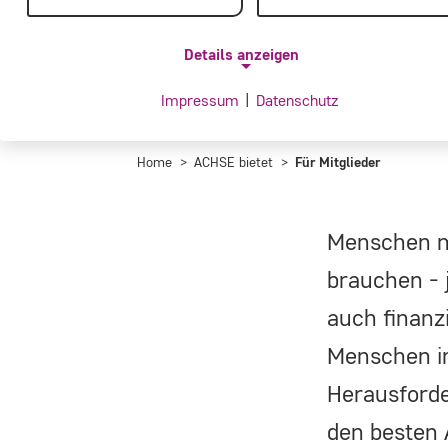
lässt.
Details anzeigen
Impressum
|
Datenschutz
NOTWENDIGE COOKIES
Notwendige Cookies ermöglichen grundlegende
Home
ACHSE bietet
Für Mitglieder
Funktionen und sind für die einwandfreie Funktion de
Website erforderlich.
Menschen m
brauchen - 
Einverständnis-Cookie
auch finanz
Name:
Menschen in
cookie_consent
Herausforde
Zweck:
Dieser Cookie speichert die
den besten