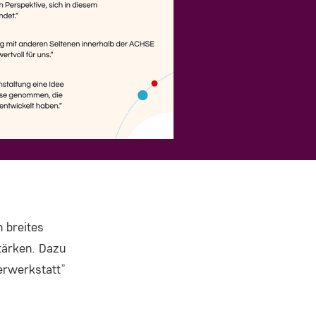
n breites
tärken. Dazu
erwerkstatt”