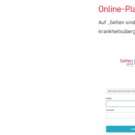
Zweck:
Online-Pl
Um das Newsletter-Anmeldeformular
anzuzeigen, laden wir Inhalte von
Auf „Selten sin
unserem Newsletter-Anbieter
krankheitsüber
Rapidmail. Dabei wird Ihre IP-Adresse
und die eingegebenen Daten (E-Mail-
Adresse) an Rapidmail GmbH,
Augustinerplatz 2, 79098 Freiburg
übermittelt.