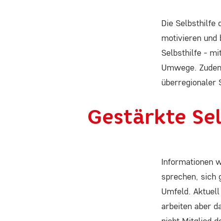
ausgewählten Einverständnis-
Optionen des Benutzers
Die Selbsthilfe 
motivieren und 
Cookie
Laufzeit:
Selbsthilfe - m
1 Jahr
Umwege. Zudem 
überregionaler 
STATISTIK
Gestärkte Se
Statistik Cookies erfassen Informationen anonym.
Diese Informationen helfen uns zu verstehen, wie
unsere Besucher unsere Website nutzen.
Informationen w
sprechen, sich 
Google Analytics
Umfeld. Aktuell
arbeiten aber 
Name:
nicht Mitglied 