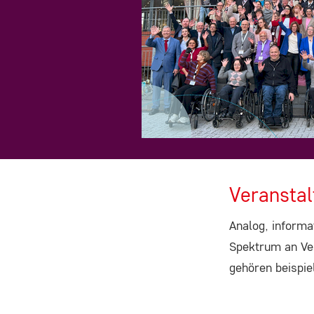
EXTERNE INHALTE
Um Ihnen zusätzliche Funktionen und Inhalte anbiete
zu können, binden wir Dienste von externen Anbieter
ein.
Beim Laden dieser Inhalte wird Ihre IP-Adresse an di
jeweiligen Anbieter übermittelt und es können Daten
Veransta
an Server außerhalb der EU übertragen werden.
Analog, informa
Rapidmail
Spektrum an Ver
gehören beispi
Anbieter:
Rapidmail GmbH