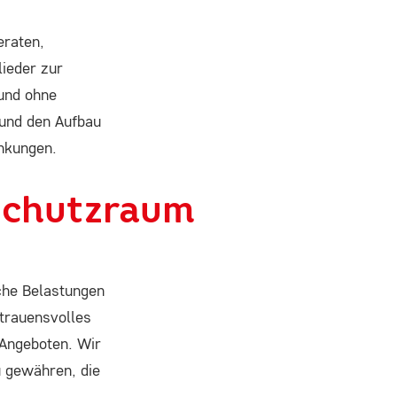
eraten,
lieder zur
 und ohne
und den Aufbau
ankungen.
 Schutzraum
che Belastungen
rtrauensvolles
 Angeboten. Wir
 gewähren, die