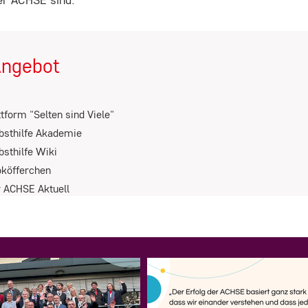
Angebot
ttform "Selten sind Viele"
bsthilfe Akademie
sthilfe Wiki
oköfferchen
 ACHSE Aktuell