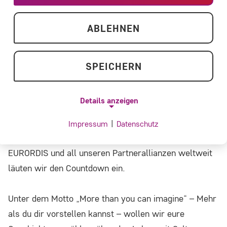
ABLEHNEN
SPEICHERN
Details anzeigen
In 3 Monaten ist Rare Disease Day – der internationale
Impressum
|
Datenschutz
NOTWENDIGE COOKIES
Tag der Seltenen Erkrankungen. Gemeinsam mit
EURORDIS und all unseren Partnerallianzen weltweit
Notwendige Cookies ermöglichen
läuten wir den Countdown ein.
grundlegende Funktionen und sind für die
einwandfreie Funktion der Website
Unter dem Motto „More than you can imagine“ – Mehr
erforderlich.
als du dir vorstellen kannst – wollen wir eure