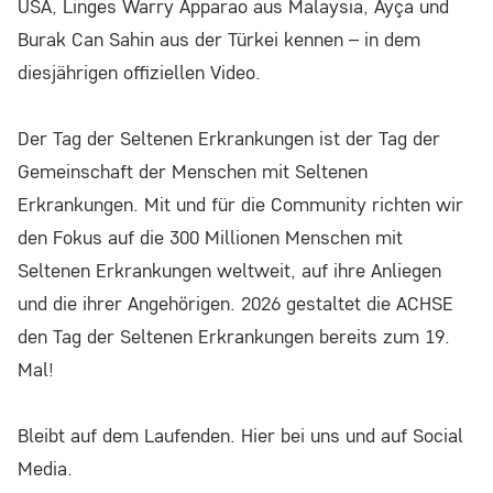
USA, Linges Warry Apparao aus Malaysia, Ayça und
Website nutzen.
Burak Can Sahin aus der Türkei kennen – in dem
diesjährigen offiziellen Video.
Google Analytics
Der Tag der Seltenen Erkrankungen ist der Tag der
Name:
Gemeinschaft der Menschen mit Seltenen
_ga, _gid, _gat
Erkrankungen. Mit und für die Community richten wir
Anbieter:
den Fokus auf die 300 Millionen Menschen mit
Google LLC
Seltenen Erkrankungen weltweit, auf ihre Anliegen
und die ihrer Angehörigen. 2026 gestaltet die ACHSE
Zweck:
Wir verwenden Google Analytics, um die
den Tag der Seltenen Erkrankungen bereits zum 19.
Nutzung unserer Website zu analysieren und
Mal!
zu verbessern. Dabei werden anonymisierte
Daten über Ihr Nutzungsverhalten (z.B.
Bleibt auf dem Laufenden. Hier bei uns und auf Social
besuchte Seiten, Verweildauer) erfasst und
Media.
statistisch ausgewertet.