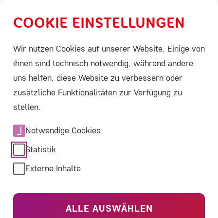
COOKIE EINSTELLUNGEN
Menü
Leichte Sprache
Suche
Wir nutzen Cookies auf unserer Website. Einige von
ihnen sind technisch notwendig, während andere
uns helfen, diese Website zu verbessern oder
Home
ACHSE bietet
Aktuelles
Detail
zusätzliche Funktionalitäten zur Verfügung zu
2025
stellen.
·
28.11.2025
Heute in 3 Monaten ist
Notwendige Cookies
Rare Disease Day
Statistik
Externe Inhalte
Heute schon an den 28.02.2026 denken.
Informieren. Vorbereiten und mitmachen.
ALLE AUSWÄHLEN