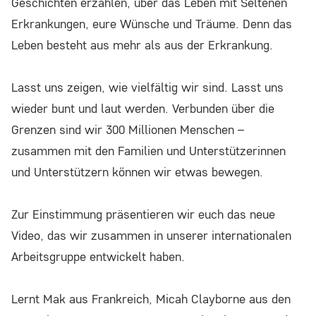
Einverständnis-Cookie
Geschichten erzählen, über das Leben mit Seltenen
Erkrankungen, eure Wünsche und Träume. Denn das
Name:
Leben besteht aus mehr als aus der Erkrankung.
cookie_consent
Lasst uns zeigen, wie vielfältig wir sind. Lasst uns
Zweck:
Dieser Cookie speichert die ausgewählten
wieder bunt und laut werden. Verbunden über die
Einverständnis-Optionen des Benutzers
Grenzen sind wir 300 Millionen Menschen –
zusammen mit den Familien und Unterstützerinnen
Cookie Laufzeit:
und Unterstützern können wir etwas bewegen.
1 Jahr
Zur Einstimmung präsentieren wir euch das neue
Video, das wir zusammen in unserer internationalen
STATISTIK
Arbeitsgruppe entwickelt haben.
Statistik Cookies erfassen Informationen
anonym. Diese Informationen helfen uns zu
Lernt Mak aus Frankreich, Micah Clayborne aus den
verstehen, wie unsere Besucher unsere