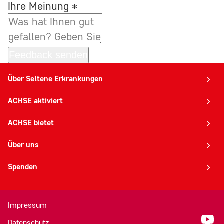
Ihre Meinung
*
Anbieter:
Rapidmail GmbH
Zweck:
Feedback senden
Um das Newsletter-Anmeldeformular
Über Seltene Erkrankungen
anzuzeigen, laden wir Inhalte von unserem
Newsletter-Anbieter Rapidmail. Dabei wird Ihre
ACHSE aktiviert
IP-Adresse und die eingegebenen Daten (E-
Mail-Adresse) an Rapidmail GmbH,
ACHSE bietet
Augustinerplatz 2, 79098 Freiburg übermittelt.
Über uns
Spenden
Impressum
Datenschutz