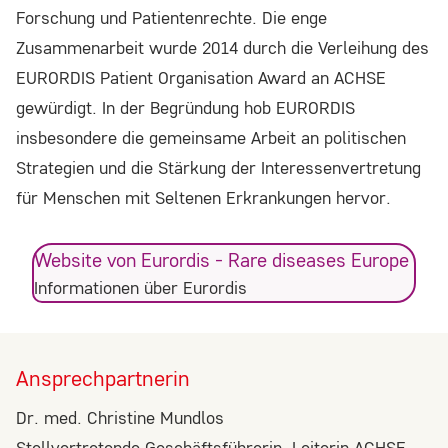
Forschung und Patientenrechte. Die enge
Website nutzen.
Zusammenarbeit wurde 2014 durch die Verleihung des
EURORDIS Patient Organisation Award an ACHSE
Google Analytics
gewürdigt. In der Begründung hob EURORDIS
Name:
insbesondere die gemeinsame Arbeit an politischen
_ga, _gid, _gat
Strategien und die Stärkung der Interessenvertretung
für Menschen mit Seltenen Erkrankungen hervor.
Anbieter:
Google LLC
Website von Eurordis - Rare diseases Europe
Zweck:
Informationen über Eurordis
Wir verwenden Google Analytics, um die
Nutzung unserer Website zu analysieren und
zu verbessern. Dabei werden anonymisierte
Ansprechpartnerin
Daten über Ihr Nutzungsverhalten (z.B.
besuchte Seiten, Verweildauer) erfasst und
Dr. med. Christine Mundlos
statistisch ausgewertet.
Stellvertretende Geschäftsführerin, Leiterin ACHSE