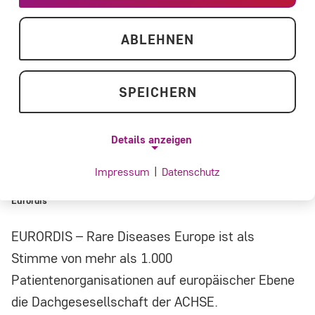
ABLEHNEN
SPEICHERN
Details anzeigen
Impressum
|
Datenschutz
NOTWENDIGE COOKIES
Home
ACHSE aktiviert
Kooperationen und Netzwerk
Eurordis
Notwendige Cookies ermöglichen
grundlegende Funktionen und sind für die
EURORDIS – Rare Diseases Europe ist als
einwandfreie Funktion der Website
Stimme von mehr als 1.000
erforderlich.
Patientenorganisationen auf europäischer Ebene
die Dachgesesellschaft der ACHSE.