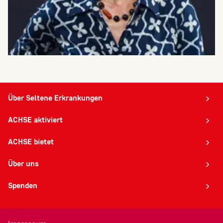
Anbieter:
Rapidmail GmbH
Zweck:
Um das Newsletter-Anmeldeformular
anzuzeigen, laden wir Inhalte von unserem
Newsletter-Anbieter Rapidmail. Dabei wird Ihre
Über Seltene Erkrankungen
IP-Adresse und die eingegebenen Daten (E-
ACHSE aktiviert
Mail-Adresse) an Rapidmail GmbH,
Augustinerplatz 2, 79098 Freiburg übermittelt.
ACHSE bietet
Über uns
Spenden