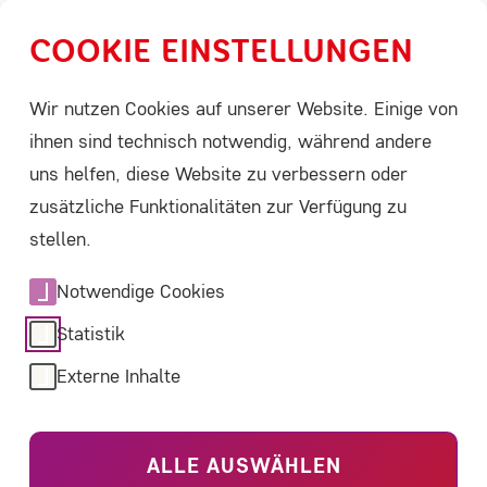
COOKIE EINSTELLUNGEN
Menü
Leichte Sprache
Suche
Wir nutzen Cookies auf unserer Website. Einige von
EURORDIS - Rare Diseases Europe
ihnen sind technisch notwendig, während andere
Muttergesellschaft
uns helfen, diese Website zu verbessern oder
der ACHSE
zusätzliche Funktionalitäten zur Verfügung zu
stellen.
ACHSE ist Mitglied von EURORDIS und bringt die
Notwendige Cookies
deutsche Perspektiven in europäische Initiativen,
Statistik
politische Prozesse und Patientenvertretungen ein.
Externe Inhalte
ALLE AUSWÄHLEN