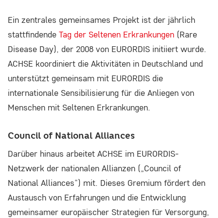
Einverständnis-Cookie
Ein zentrales gemeinsames Projekt ist der jährlich
Name:
stattfindende
Tag der Seltenen Erkrankungen
(Rare
cookie_consent
Disease Day), der 2008 von EURORDIS initiiert wurde.
Zweck:
ACHSE koordiniert die Aktivitäten in Deutschland und
Dieser Cookie speichert die ausgewählten
unterstützt gemeinsam mit EURORDIS die
Einverständnis-Optionen des Benutzers
internationale Sensibilisierung für die Anliegen von
Menschen mit Seltenen Erkrankungen.
Cookie Laufzeit:
1 Jahr
Council of National Alliances
Darüber hinaus arbeitet ACHSE im EURORDIS-
STATISTIK
Netzwerk der nationalen Allianzen („Council of
National Alliances“) mit. Dieses Gremium fördert den
Statistik Cookies erfassen Informationen
Austausch von Erfahrungen und die Entwicklung
anonym. Diese Informationen helfen uns zu
gemeinsamer europäischer Strategien für Versorgung,
verstehen, wie unsere Besucher unsere