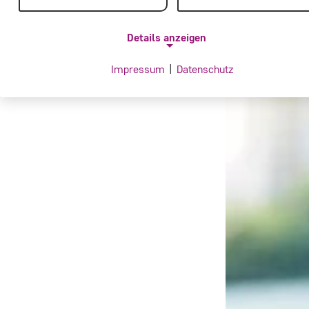
Details anzeigen
Impressum
|
Datenschutz
NOTWENDIGE COOKIES
Notwendige Cookies ermöglichen grundlegende
Funktionen und sind für die einwandfreie Funktion de
Website erforderlich.
Einverständnis-Cookie
Name:
cookie_consent
Zweck:
Dieser Cookie speichert die