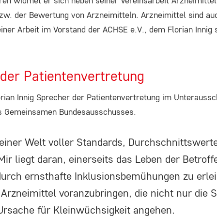
hren widmet er sich neben seiner Vereinsarbeit Arzneimittel
w. der Bewertung von Arzneimitteln. Arzneimittel sind au
ner Arbeit im Vorstand der ACHSE e.V., dem Florian Innig 
der Patientenvertretung
lorian Innig Sprecher der Patientenvertretung im Unterauss
des Gemeinsamen Bundesausschusses.
 einer Welt voller Standards, Durchschnittswert
ir liegt daran, einerseits das Leben der Betroff
durch ernsthafte Inklusionsbemühungen zu erle
 Arzneimittel voranzubringen, die nicht nur die
Ursache für Kleinwüchsigkeit angehen.