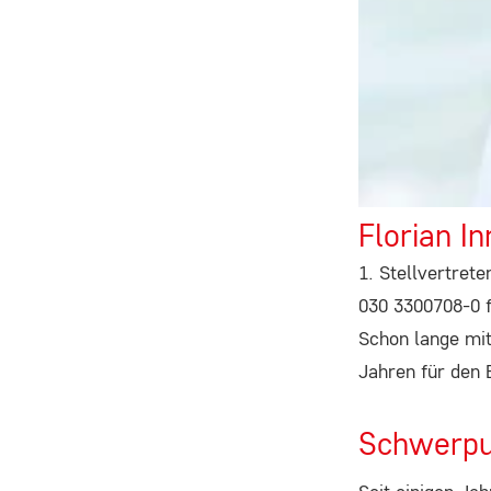
ausgewählten Einverständnis-
Optionen des Benutzers
Cookie
Laufzeit:
1 Jahr
Florian In
STATISTIK
1. Stellvertret
Statistik Cookies erfassen Informationen anonym.
030 3300708-0
Diese Informationen helfen uns zu verstehen, wie
Schon lange mit
unsere Besucher unsere Website nutzen.
Jahren für den
Google Analytics
Schwerpu
Name: