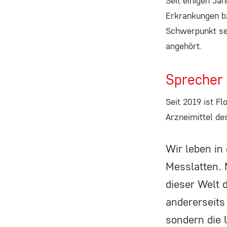
Seit einigen Ja
_ga, _gid, _gat
Erkrankungen bz
Anbieter:
Schwerpunkt sei
Google LLC
angehört.
Zweck:
Sprecher 
Wir verwenden Google Analytics, um
die Nutzung unserer Website zu
Seit 2019 ist F
analysieren und zu verbessern. Dabei
Arzneimittel 
werden anonymisierte Daten über Ihr
Nutzungsverhalten (z.B. besuchte
Seiten, Verweildauer) erfasst und
Wir leben in
statistisch ausgewertet.
Messlatten. M
dieser Welt 
Cookie
Laufzeit:
andererseits
_ga: 2 Jahre, _gid: 24 Stunden, _gat: 1
sondern die 
Minute