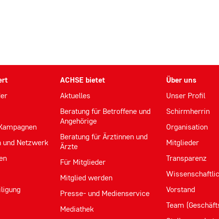
n
n
ert
ACHSE bietet
Über uns
der
Aktuelles
Unser Profil
e
Beratung für Betroffene und
Schirmherrin
Angehörige
 Kampagnen
Organisation
Beratung für Ärztinnen und
n und Netzwerk
Mitglieder
Ärzte
en
Transparenz
Für Mitglieder
Wissenschaftlic
Mitglied werden
iligung
Vorstand
Presse- und Medienservice
Team (Geschäfts
Mediathek