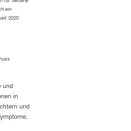
n für Seltene
ch ein
seit 2020
chuss
e und
enen in
ichtern und
 Symptome,