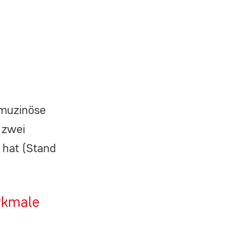
omuzinöse
 zwei
r hat (Stand
rkmale