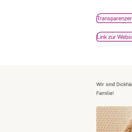
_ga, _gid, _gat
Anbieter:
Transparenzer
Google LLC
Link zur Webs
Zweck:
Wir verwenden Google Analytics, um
die Nutzung unserer Website zu
analysieren und zu verbessern. Dabei
werden anonymisierte Daten über Ihr
Nutzungsverhalten (z.B. besuchte
Wir sind Dickhä
Seiten, Verweildauer) erfasst und
Familie!
statistisch ausgewertet.
Cookie
Laufzeit:
_ga: 2 Jahre, _gid: 24 Stunden, _gat: 1
Minute