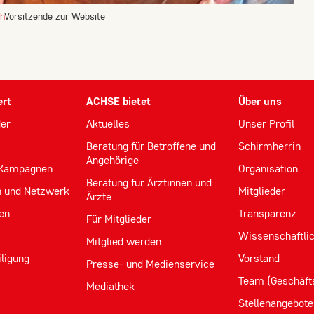
h
Vorsitzende
zur Website
ert
ACHSE bietet
Über uns
der
Aktuelles
Unser Profil
Beratung für Betroffene und
Schirmherrin
Angehörige
 Kampagnen
Organisation
Beratung für Ärztinnen und
n und Netzwerk
Mitglieder
Ärzte
en
Transparenz
Für Mitglieder
Wissenschaftlic
Mitglied werden
iligung
Vorstand
Presse- und Medienservice
Team (Geschäfts
Mediathek
Stellenangebote