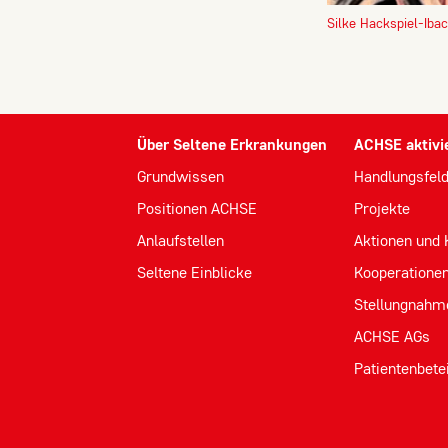
Zweck:
Silke Hackspiel-Ibac
Um das Newsletter-Anmeldeformular
anzuzeigen, laden wir Inhalte von
unserem Newsletter-Anbieter
Rapidmail. Dabei wird Ihre IP-Adresse
und die eingegebenen Daten (E-Mail-
Über Seltene Erkrankungen
ACHSE aktivi
Adresse) an Rapidmail GmbH,
Grundwissen
Handlungsfel
Augustinerplatz 2, 79098 Freiburg
Positionen ACHSE
Projekte
übermittelt.
Anlaufstellen
Aktionen und
Seltene Einblicke
Kooperatione
Stellungnahm
ACHSE AGs
Patientenbete