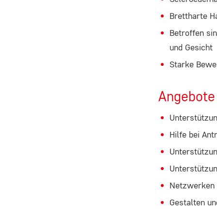
ausgewählten Einverständnis-
Optionen des Benutzers
Brettharte Ha
Betroffen si
Cookie
und Gesicht
Laufzeit:
1 Jahr
Starke Bewe
Angebote
STATISTIK
Unterstützun
Statistik Cookies erfassen Informationen anonym.
Hilfe bei An
Diese Informationen helfen uns zu verstehen, wie
Unterstützun
unsere Besucher unsere Website nutzen.
Unterstützun
Google Analytics
Netzwerken
Gestalten un
Name: