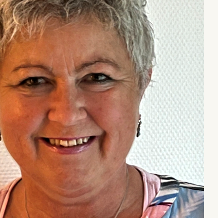
n
n
e