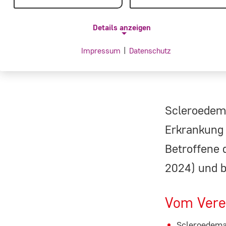
Details anzeigen
Impressum
|
Datenschutz
NOTWENDIGE COOKIES
Notwendige Cookies ermöglichen grundlegende
Funktionen und sind für die einwandfreie Funktion de
Scleroedema
Website erforderlich.
Erkrankung
Einverständnis-Cookie
Betroffene d
Name:
2024) und b
cookie_consent
Vom Vere
Zweck:
Dieser Cookie speichert die
Scleroedema