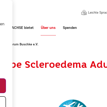
Leichte Spra
nen
ert
ACHSE bietet
Über uns
Spenden
ma Adultorum Buschke e.V.
ruppe Scleroedema Ad