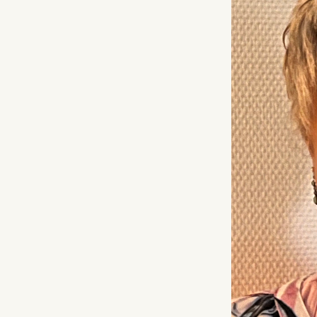
EXTERNE INHALTE
Um Ihnen zusätzliche Funktionen und Inhalte anbiete
zu können, binden wir Dienste von externen Anbieter
ein.
Beim Laden dieser Inhalte wird Ihre IP-Adresse an di
jeweiligen Anbieter übermittelt und es können Daten
an Server außerhalb der EU übertragen werden.
Rapidmail
Anbieter:
Rapidmail GmbH