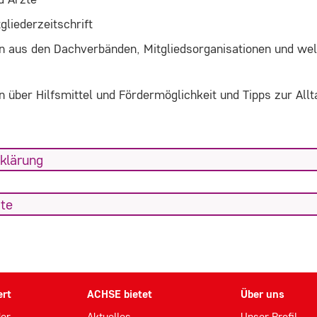
tgliederzeitschrift
n aus den Dachverbänden, Mitgliedsorganisationen und we
n über Hilfsmittel und Fördermöglichkeit und Tipps zur Al
klärung
ite
ert
ACHSE bietet
Über uns
der
Aktuelles
Unser Profil