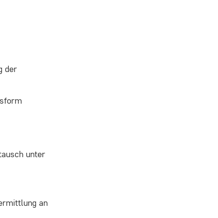
g der
ufsform
tausch unter
ermittlung an