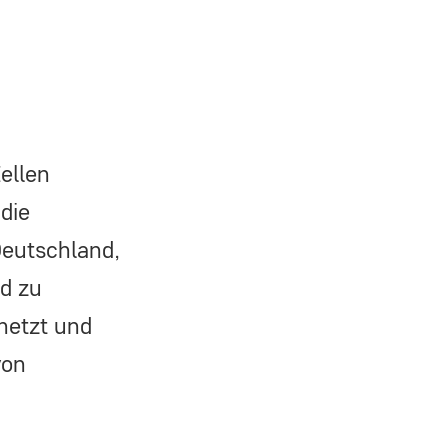
Zellen
die
Deutschland,
d zu
netzt und
von