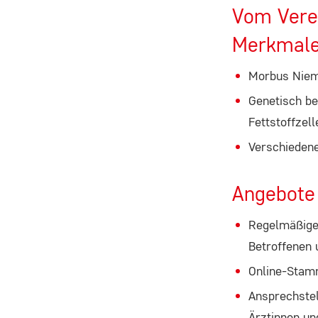
ausgewählten Einverständnis-
Vom Verei
Optionen des Benutzers
Merkmal
Cookie
Laufzeit:
Morbus Niem
1 Jahr
Genetisch be
Fettstoffzell
Verschieden
STATISTIK
Statistik Cookies erfassen Informationen anonym.
Angebote
Diese Informationen helfen uns zu verstehen, wie
Regelmäßige 
unsere Besucher unsere Website nutzen.
Betroffenen
Google Analytics
Online-Stam
Ansprechstel
Name:
Ärztinnen un