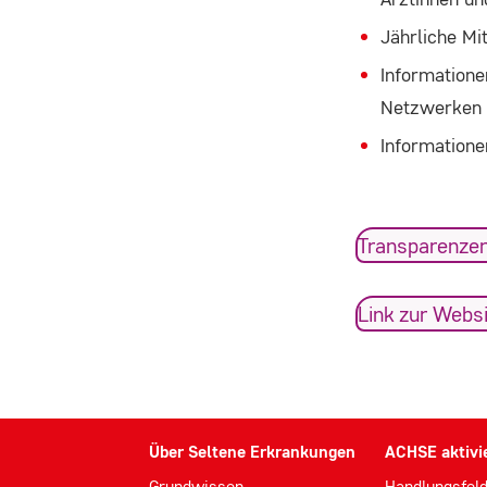
_ga, _gid, _gat
Jährliche Mi
Anbieter:
Informatione
Google LLC
Netzwerken
Zweck:
Informatione
Wir verwenden Google Analytics, um
die Nutzung unserer Website zu
analysieren und zu verbessern. Dabei
Transparenzer
werden anonymisierte Daten über Ihr
Nutzungsverhalten (z.B. besuchte
Link zur Webs
Seiten, Verweildauer) erfasst und
statistisch ausgewertet.
Cookie
Laufzeit:
_ga: 2 Jahre, _gid: 24 Stunden, _gat: 1
Über Seltene Erkrankungen
ACHSE aktivi
Minute
Grundwissen
Handlungsfel