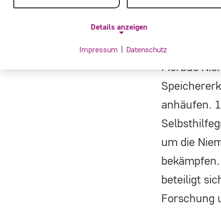
Details anzeigen
Impressum
|
Datenschutz
NOTWENDIGE COOKIES
Morbus Niem
Notwendige Cookies ermöglichen grundlegende
Speichererkr
Funktionen und sind für die einwandfreie Funktion de
anhäufen. 1
Website erforderlich.
Selbsthilfe
Einverständnis-Cookie
um die Niem
bekämpfen. 
Name:
cookie_consent
beteiligt s
Forschung u
Zweck:
Dieser Cookie speichert die