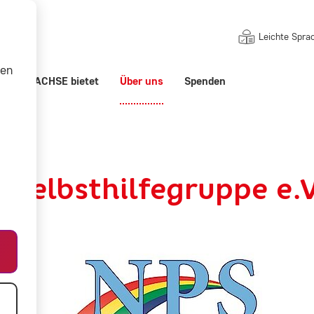
Leichte Spra
nen
ert
ACHSE bietet
Über uns
Spenden
pe e.V.
 Selbsthilfegruppe e.V