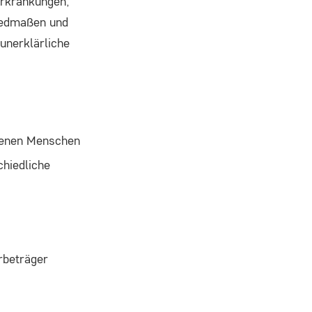
rkrankungen,
liedmaßen und
unerklärliche
ffenen Menschen
hiedliche
rbeträger