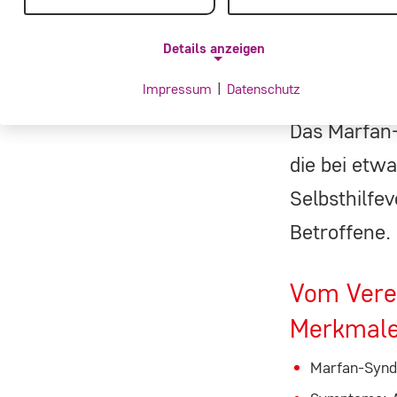
Details anzeigen
Impressum
|
Datenschutz
NOTWENDIGE COOKIES
Das Marfan
Notwendige Cookies ermöglichen grundlegende
die bei etw
Funktionen und sind für die einwandfreie Funktion de
Website erforderlich.
Selbsthilfe
Betroffene.
Einverständnis-Cookie
Vom Verei
Name:
cookie_consent
Merkmal
Zweck:
Marfan-Synd
Dieser Cookie speichert die