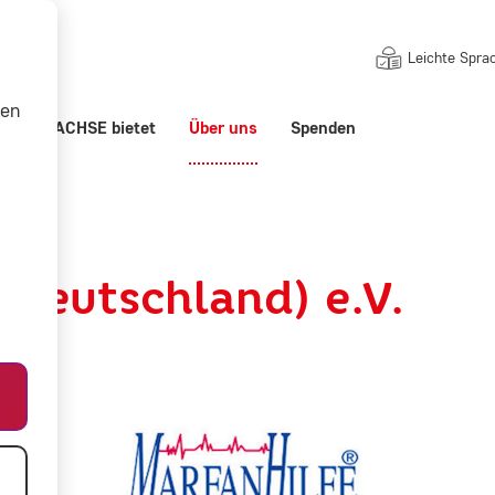
Leichte Spra
nen
ert
ACHSE bietet
Über uns
Spenden
.V.
(Deutschland) e.V.