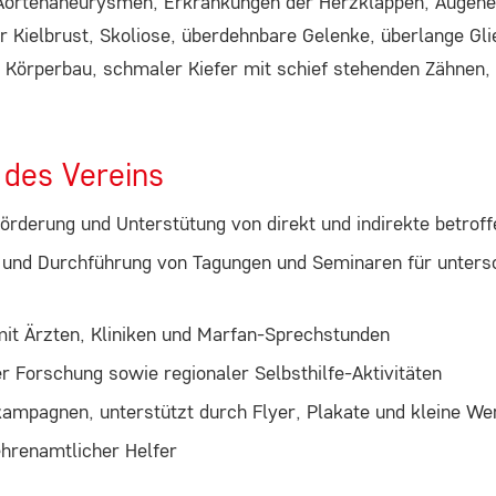
ortenaneurysmen, Erkrankungen der Herzklappen, Augene
er Kielbrust, Skoliose, überdehnbare Gelenke, überlange G
 Körperbau, schmaler Kiefer mit schief stehenden Zähnen, 
 des Vereins
Förderung und Unterstütung von direkt und indirekte betro
 und Durchführung von Tagungen und Seminaren für untersc
it Ärzten, Kliniken und Marfan-Sprechstunden
r Forschung sowie regionaler Selbsthilfe-Aktivitäten
ampagnen, unterstützt durch Flyer, Plakate und kleine We
ehrenamtlicher Helfer