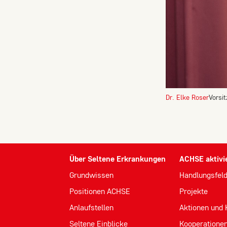
Zweck:
Um das Newsletter-Anmeldeformular
anzuzeigen, laden wir Inhalte von
unserem Newsletter-Anbieter
Rapidmail. Dabei wird Ihre IP-Adresse
und die eingegebenen Daten (E-Mail-
Adresse) an Rapidmail GmbH,
Dr. Elke Roser
Vorsi
Augustinerplatz 2, 79098 Freiburg
übermittelt.
Über Seltene Erkrankungen
ACHSE aktivi
Grundwissen
Handlungsfel
Positionen ACHSE
Projekte
Anlaufstellen
Aktionen und
Seltene Einblicke
Kooperatione