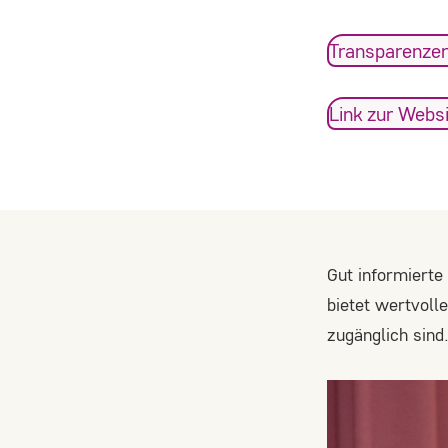
_ga, _gid, _gat
Transparenzer
Anbieter:
Google LLC
Link zur Webs
Zweck:
Wir verwenden Google Analytics, um
die Nutzung unserer Website zu
analysieren und zu verbessern. Dabei
werden anonymisierte Daten über Ihr
Nutzungsverhalten (z.B. besuchte
Gut informierte
Seiten, Verweildauer) erfasst und
bietet wertvoll
statistisch ausgewertet.
zugänglich sind
Cookie
Laufzeit:
_ga: 2 Jahre, _gid: 24 Stunden, _gat: 1
Minute