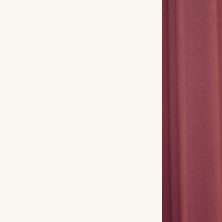
EXTERNE INHALTE
Um Ihnen zusätzliche Funktionen und Inhalte anbiete
zu können, binden wir Dienste von externen Anbieter
ein.
Beim Laden dieser Inhalte wird Ihre IP-Adresse an di
jeweiligen Anbieter übermittelt und es können Daten
an Server außerhalb der EU übertragen werden.
Rapidmail
Anbieter:
Rapidmail GmbH