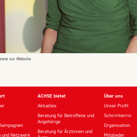
tzene
zur Website
ert
ACHSE bietet
Über uns
der
Aktuelles
Unser Profil
Beratung für Betroffene und
Schirmherrin
Angehörige
 Kampagnen
Organisation
Beratung für Ärztinnen und
n und Netzwerk
Mitglieder