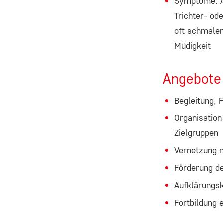
Symptome: A
ausgewählten Einverständnis-
Optionen des Benutzers
Trichter- od
oft schmaler
Cookie
Müdigkeit
Laufzeit:
1 Jahr
Angebote
Begleitung, 
STATISTIK
Organisation
Statistik Cookies erfassen Informationen anonym.
Zielgruppen
Diese Informationen helfen uns zu verstehen, wie
Vernetzung m
unsere Besucher unsere Website nutzen.
Förderung de
Aufklärungsk
Google Analytics
Fortbildung 
Name: