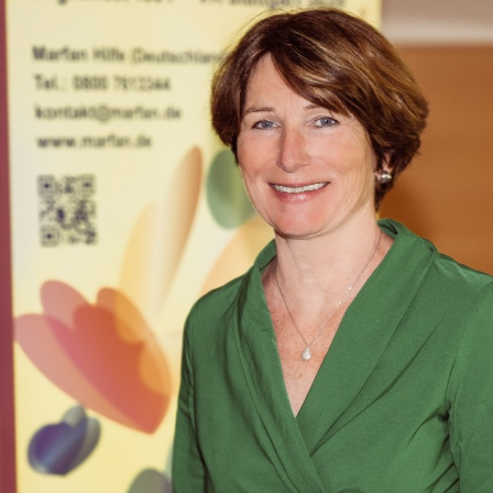
n
n
e