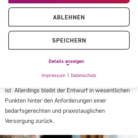
– PNOG)
ABLEHNEN
Die ACHSE begrüßt grundsätzlich, dass der
Referentenentwurf des
SPEICHERN
Pflegeneuordnungsgesetzes (PNOG) auf eine
Stabilisierung der Pflegeversicherung, eine
Details anzeigen
Stärkung der häuslichen Versorgung sowie auf
Impressum
|
Datenschutz
mehr Transparenz und Entlastung ausgerichtet
NOTWENDIGE COOKIES
ist. Allerdings bleibt der Entwurf in wesentlichen
Notwendige Cookies ermöglichen
Punkten hinter den Anforderungen einer
grundlegende Funktionen und sind für die
bedarfsgerechten und praxistauglichen
einwandfreie Funktion der Website
Versorgung zurück.
erforderlich.