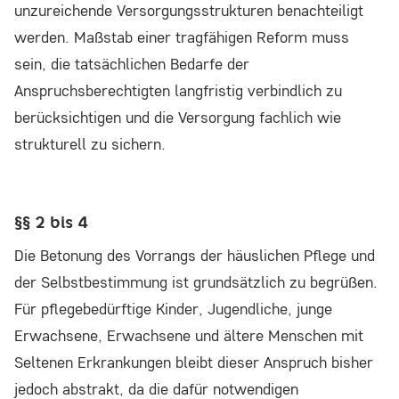
unzureichende Versorgungsstrukturen benachteiligt
Cookie Laufzeit:
werden. Maßstab einer tragfähigen Reform muss
_ga: 2 Jahre, _gid: 24 Stunden, _gat: 1 Minute
sein, die tatsächlichen Bedarfe der
Anspruchsberechtigten langfristig verbindlich zu
berücksichtigen und die Versorgung fachlich wie
EXTERNE INHALTE
strukturell zu sichern.
Um Ihnen zusätzliche Funktionen und Inhalte
anbieten zu können, binden wir Dienste von
§§ 2 bis 4
externen Anbietern ein.
Beim Laden dieser Inhalte wird Ihre IP-Adresse
Die Betonung des Vorrangs der häuslichen Pflege und
an die jeweiligen Anbieter übermittelt und es
der Selbstbestimmung ist grundsätzlich zu begrüßen.
können Daten an Server außerhalb der EU
Für pflegebedürftige Kinder, Jugendliche, junge
übertragen werden.
Erwachsene, Erwachsene und ältere Menschen mit
Seltenen Erkrankungen bleibt dieser Anspruch bisher
Rapidmail
jedoch abstrakt, da die dafür notwendigen