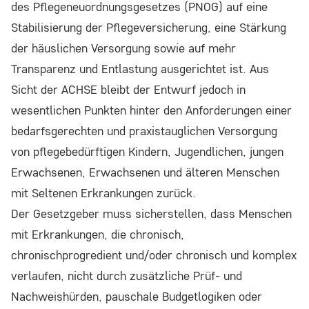
des Pflegeneuordnungsgesetzes (PNOG) auf eine
Website nutzen.
Stabilisierung der Pflegeversicherung, eine Stärkung
der häuslichen Versorgung sowie auf mehr
Google Analytics
Transparenz und Entlastung ausgerichtet ist. Aus
Sicht der ACHSE bleibt der Entwurf jedoch in
Name:
_ga, _gid, _gat
wesentlichen Punkten hinter den Anforderungen einer
bedarfsgerechten und praxistauglichen Versorgung
Anbieter:
von pflegebedürftigen Kindern, Jugendlichen, jungen
Google LLC
Erwachsenen, Erwachsenen und älteren Menschen
Zweck:
mit Seltenen Erkrankungen zurück.
Wir verwenden Google Analytics, um die
Der Gesetzgeber muss sicherstellen, dass Menschen
Nutzung unserer Website zu analysieren und
mit Erkrankungen, die chronisch,
zu verbessern. Dabei werden anonymisierte
chronischprogredient und/oder chronisch und komplex
Daten über Ihr Nutzungsverhalten (z.B.
verlaufen, nicht durch zusätzliche Prüf- und
besuchte Seiten, Verweildauer) erfasst und
Nachweishürden, pauschale Budgetlogiken oder
statistisch ausgewertet.