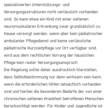
spezialisierten Unterstützungs- und
Anbieter:
Versorgungsstrukturen nicht verlässlich vorhanden
Rapidmail GmbH
sind. So kann etwa ein Kind mit einer seltenen
Zweck:
neuromuskulären Erkrankung zwar grundsätzlich zu
Um das Newsletter-Anmeldeformular
Hause versorgt werden, wenn aber kein pädiatrischer
anzuzeigen, laden wir Inhalte von unserem
ambulanter Pflegedienst und keine verlässliche
Newsletter-Anbieter Rapidmail. Dabei wird Ihre
pädiatrische Kurzzeitpflege vor Ort verfügbar sind,
IP-Adresse und die eingegebenen Daten (E-
wird aus dem rechtlichen Vorrang der häuslichen
Mail-Adresse) an Rapidmail GmbH,
Pflege kein realer Versorgungsanspruch.
Augustinerplatz 2, 79098 Freiburg übermittelt.
Die Regelung sollte daher ausdrücklich klarstellen,
dass Selbstbestimmung nur dann wirksam sein kann,
wenn die erforderlichen Hilfen tatsächlich vorhanden
sind und hierbei die besonderen Bedarfe der von einer
chronischen seltenen Krankheit betroffenen Menschen
berücksichtigt werden. Für Kinder und Jugendliche ist