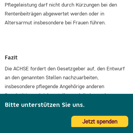
Pflegeleistung darf nicht durch Kürzungen bei den
Rentenbeiträgen abgewertet werden oder in
Altersarmut insbesondere bei Frauen führen.
Fazit
Die ACHSE fordert den Gesetzgeber auf, den Entwurf
an den genannten Stellen nachzuarbeiten,
insbesondere pflegende Angehörige anderen
Berufstätigen gleichzustellen und die besonderen
Bedarfe von pflegebedürftigen Kindern, Jugendlichen,
Bitte unterstützen Sie uns.
jungen Erwachsenen, Erwachsenen und älteren
Jetzt spenden
Menschen mit Seltenen Erkrankungen verbindlich zu
berücksichtigen. Eine tragfähige Reform muss