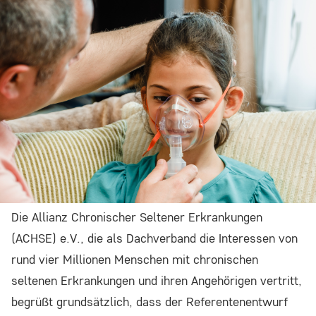
Einverständnis-Cookie
Name:
cookie_consent
Zweck:
Dieser Cookie speichert die ausgewählten
Einverständnis-Optionen des Benutzers
Cookie Laufzeit:
1 Jahr
Die Allianz Chronischer Seltener Erkrankungen
(ACHSE) e.V., die als Dachverband die Interessen von
STATISTIK
rund vier Millionen Menschen mit chronischen
Statistik Cookies erfassen Informationen
seltenen Erkrankungen und ihren Angehörigen vertritt,
anonym. Diese Informationen helfen uns zu
begrüßt grundsätzlich, dass der Referentenentwurf
verstehen, wie unsere Besucher unsere