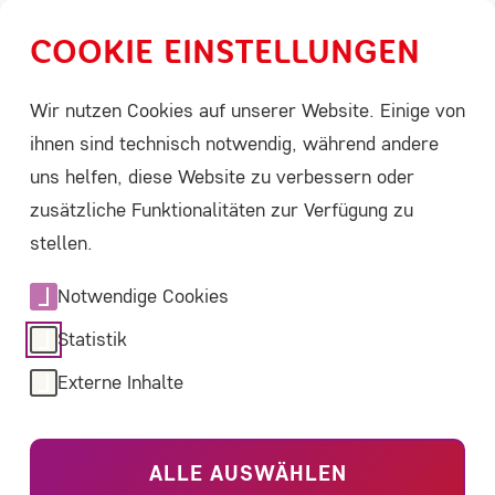
COOKIE EINSTELLUNGEN
Menü
Leichte Sprache
Suche
Wir nutzen Cookies auf unserer Website. Einige von
ihnen sind technisch notwendig, während andere
uns helfen, diese Website zu verbessern oder
Home
ACHSE aktiviert
Stellungnahmen
Detail
zusätzliche Funktionalitäten zur Verfügung zu
09.06.2026
stellen.
Stellungnahme zum
Notwendige Cookies
Entwurf eines Gesetzes
Statistik
zur Neuordnung der
Externe Inhalte
Pflegeversicherung
(Pflegeneuordnungsgese
ALLE AUSWÄHLEN