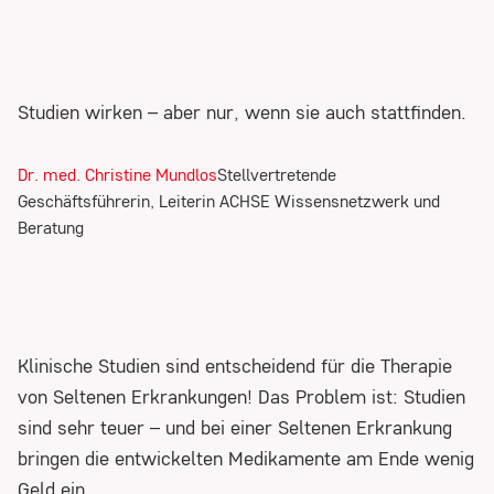
Cookie Laufzeit:
_ga: 2 Jahre, _gid: 24 Stunden, _gat: 1 Minute
Studien wirken – aber nur, wenn sie auch stattfinden.
EXTERNE INHALTE
Dr. med. Christine Mundlos
Stellvertretende
Geschäftsführerin, Leiterin ACHSE Wissensnetzwerk und
Um Ihnen zusätzliche Funktionen und Inhalte
Beratung
anbieten zu können, binden wir Dienste von
externen Anbietern ein.
Beim Laden dieser Inhalte wird Ihre IP-Adresse
an die jeweiligen Anbieter übermittelt und es
Klinische Studien sind entscheidend für die Therapie
können Daten an Server außerhalb der EU
von Seltenen Erkrankungen! Das Problem ist: Studien
übertragen werden.
sind sehr teuer – und bei einer Seltenen Erkrankung
bringen die entwickelten Medikamente am Ende wenig
Rapidmail
Geld ein.