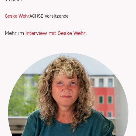
Anbieter:
Geske Wehr
ACHSE Vorsitzende
Rapidmail GmbH
Zweck:
Mehr im
Interview mit Geske Wehr
.
Um das Newsletter-Anmeldeformular
anzuzeigen, laden wir Inhalte von unserem
Newsletter-Anbieter Rapidmail. Dabei wird Ihre
IP-Adresse und die eingegebenen Daten (E-
Mail-Adresse) an Rapidmail GmbH,
Augustinerplatz 2, 79098 Freiburg übermittelt.