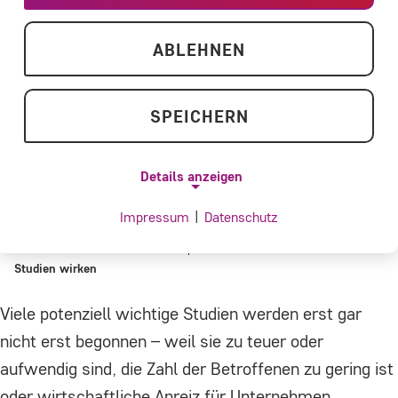
ABLEHNEN
SPEICHERN
Details anzeigen
Impressum
|
Datenschutz
NOTWENDIGE COOKIES
Home
ACHSE aktiviert
Kooperationen und Netzwerk
Notwendige Cookies ermöglichen
Studien wirken
grundlegende Funktionen und sind für die
Viele potenziell wichtige Studien werden erst gar
einwandfreie Funktion der Website
nicht erst begonnen – weil sie zu teuer oder
erforderlich.
aufwendig sind, die Zahl der Betroffenen zu gering ist
oder wirtschaftliche Anreiz für Unternehmen