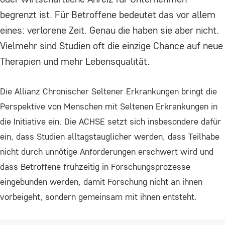
Einverständnis-Cookie
begrenzt ist. Für Betroffene bedeutet das vor allem
Name:
eines: verlorene Zeit. Genau die haben sie aber nicht.
cookie_consent
Vielmehr sind Studien oft die einzige Chance auf neue
Therapien und mehr Lebensqualität.
Zweck:
Dieser Cookie speichert die ausgewählten
Einverständnis-Optionen des Benutzers
Die Allianz Chronischer Seltener Erkrankungen bringt die
Perspektive von Menschen mit Seltenen Erkrankungen in
Cookie Laufzeit:
die Initiative ein. Die ACHSE setzt sich insbesondere dafür
1 Jahr
ein, dass Studien alltagstauglicher werden, dass Teilhabe
nicht durch unnötige Anforderungen erschwert wird und
dass Betroffene frühzeitig in Forschungsprozesse
STATISTIK
eingebunden werden, damit Forschung nicht an ihnen
Statistik Cookies erfassen Informationen
vorbeigeht, sondern gemeinsam mit ihnen entsteht.
anonym. Diese Informationen helfen uns zu
verstehen, wie unsere Besucher unsere