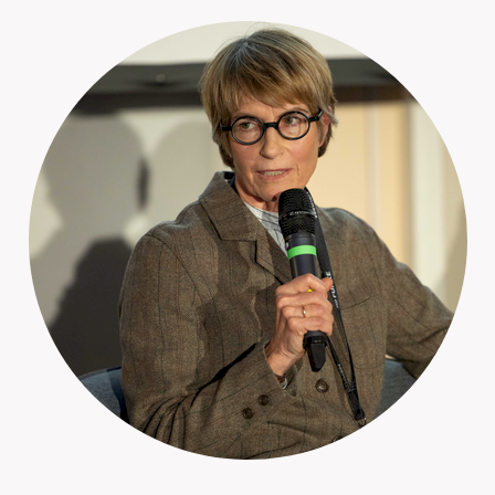
Website nutzen.
Google Analytics
Name:
_ga, _gid, _gat
Anbieter:
Google LLC
Zweck:
Wir verwenden Google Analytics, um die
Nutzung unserer Website zu analysieren und
zu verbessern. Dabei werden anonymisierte
Daten über Ihr Nutzungsverhalten (z.B.
besuchte Seiten, Verweildauer) erfasst und
statistisch ausgewertet.