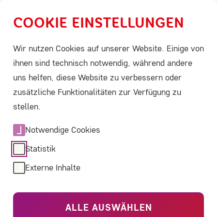
COOKIE EINSTELLUNGEN
Menü
Leichte Sprache
Suche
Wir nutzen Cookies auf unserer Website. Einige von
Fortschritt ist nur mit Studien zu haben
ihnen sind technisch notwendig, während andere
Studien wirken
uns helfen, diese Website zu verbessern oder
zusätzliche Funktionalitäten zur Verfügung zu
Eine Initiative aus Medizin, Forschung, Wirtschaft
stellen.
und Betroffenen will Studien verständlicher und
Notwendige Cookies
zugänglicher machen. Die ACHSE bringt die
Perspektive der Menschen mit Seltenen
Statistik
Erkrankungen ein.
Externe Inhalte
ALLE AUSWÄHLEN